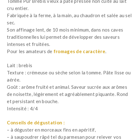
Tomme Pur Brebis vieux à pâte pressée non cuite au lait
cru entier.
Fabriquée à la ferme, à la main, au chaudron et salée au sel
sec.
Son affinage lent, de 10 mois minimum, dans nos caves
traditionnelles lui permet de développer des saveurs
intenses et fruitées.
Pour les amateurs de
fromages de caractère
.
Lait : brebis
Texture : crémeuse ou sèche selon la tomme. Pâte lisse ou
aérée.
Goût : arôme fruité et animal. Saveur sucrée aux arômes
de noisette, légèrement et agréablement piquante. Rond
et persistant en bouche.
Intensité : 4/4
Conseils de dégustation :
– à déguster en morceaux fins en apéritif,
– à saupoudrer râpé tel du parmesan pour relever vos