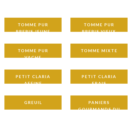
TOMME PUR
TOMME PUR
BREBIS JEUNE
BREBIS VIEUX
TOMME PUR
TOMME MIXTE
VACHE
PETIT CLARIA
PETIT CLARIA
AFFINE
FRAIS
GREUIL
PANIERS
GOURMANDS DU
BEARN